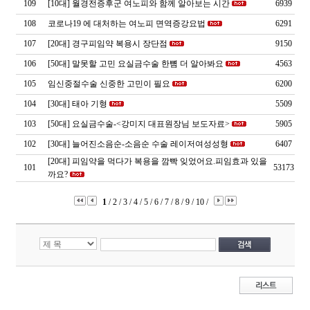
109
[10대]
월경전증후군 여노피와 함께 알아보는 시간
6939
108
코로나19 에 대처하는 여노피 면역증강요법
6291
107
[20대]
경구피임약 복용시 장단점
9150
106
[50대]
말못할 고민 요실금수술 한뼘 더 알아봐요
4563
105
임신중절수술 신중한 고민이 필요
6200
104
[30대]
태아 기형
5509
103
[50대]
요실금수술-<강미지 대표원장님 보도자료>
5905
102
[30대]
늘어진소음순-소음순 수술 레이저여성성형
6407
[20대]
피임약을 먹다가 복용을 깜빡 잊었어요.피임효과 있을
101
53173
까요?
1
/
2
/
3
/
4
/
5
/
6
/
7
/
8
/
9
/
10
/