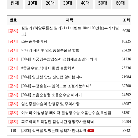
전체
10대
20대
30대
40대
50대
60대
번호
제목
조회
질필러 (히알루론산 필러) 1+1 이벤트 10cc 100만원(부가세별
[공지]
6030
도)
[공지]
소음순수술비용
18225
[공지]
낙태죄 폐지후 임신중절수술은 합법
25429
[공지]
[30대]
자궁경부암검진-비정형세포소견의 의미
31736
[공지]
#중절수술_낙태죄 헌법 불합치 #
25336
[공지]
[30대]
임신성 당뇨 진단법 알아봅니다.
21984
[공지]
[20대]
부정출혈-피임약으로 조절가능하다?
32700
[공지]
[20대]
소음순성형 소음순수술 이야기
24592
[공지]
임신중절수술의 합병증 및 주의사항
48987
[공지]
여노피 여성성형-레이저 질성형수술,소음순수술,요실금
31301
[공지]
피로회복 !! 직장인 점심시간 영양주사클리닉
26504
110
[50대]
석류를 먹었는데 생리가 안나와요
8742