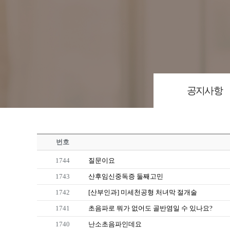
공지사항
번호
1744
질문이요
1743
산후임신중독증 둘째고민
1742
[산부인과] 미세천공형 처녀막 절개술
1741
초음파로 뭐가 없어도 골반염일 수 있나요?
1740
난소초음파인데요