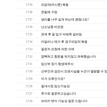
1739
피임약(머시론) 복용
1738
콘돔에 구멍
1737
생리를 너무 길게 하는데 괜찮나요?
1736
난소낭종 비잔정
1735
관계 후 질 입구 아래쪽 갈라짐
1734
카일리나 제거 후 경구피임약 복용
1733
질문자 요청에 의한 삭제
1732
깜빡하고 항문을 씻지않고 좌욕했습니다
1731
임산부 장기 항생제주사
1730
산부인과 검진시 진료사실을 누군가 열람할 수 
1729
이거 오류인가요?
1728
질내사정 임신가능성
1727
추가로 질문하고싶습니다.
1726
브라카 변이 가능성 질문 드립니다