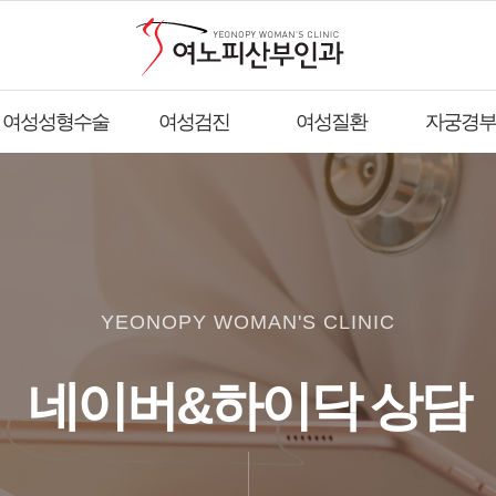
여성성형수술
여성검진
여성질환
자궁경부
YEONOPY WOMAN'S CLINIC
네이버&하이닥 상담