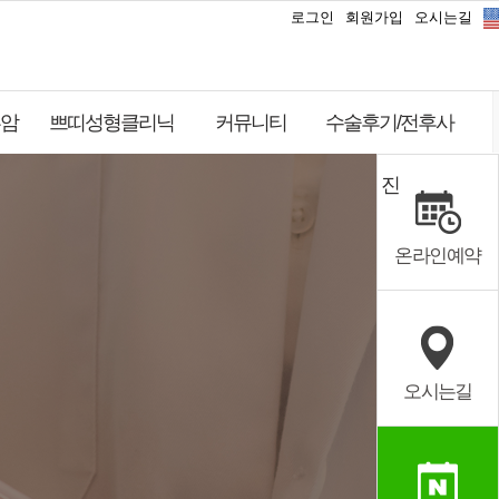
로그인
회원가입
오시는길
암
쁘띠성형클리닉
커뮤니티
수술후기/전후사
진
온라인예약
오시는길