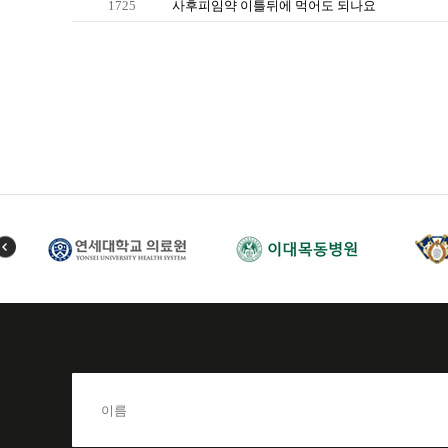
1725
사후피임약 이틀뒤에 먹어도 되나요