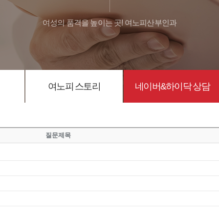
여성의 품격을 높이는 곳! 여노피산부인과
여노피 스토리
네이버&하이닥 상담
질문제목