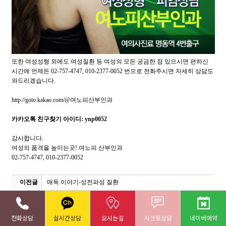
또한 여성성형 외에도 여성질환 등 여성의 모든 궁금한 점 있으시면 편하신
시간에 언제든 02-757-4747, 010-2377-0052 번으로 전화주시면 자세히 상담도
와드리겠습니다.
http://goto.kakao.com/@여노피산부인과
카카오톡 친구찾기 아이디: ynp0052
감사합니다.
여성의 품격을 높이는곳! 여노피 산부인과
02-757-4747, 010-2377-0052
이전글
매독 이야기-성전파성 질환
다음글
자궁경부암백신 <서바릭스 이야기>
전화상담
실시간상담
오시는길
시크릿상담
네이버예약