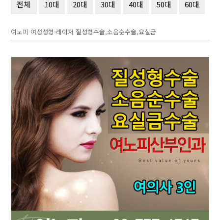
전체
10대
20대
30대
40대
50대
60대
여노피 여성성형-레이저 질성형수술,소음순수술,요실금