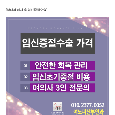
[낙태죄 폐지 후 임신중절수술]